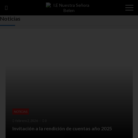
Skip to navigation
Skip to content
Noticias
NOTICIAS
febrero 2, 2026
0
Invitación a la rendición de cuentas año 2025