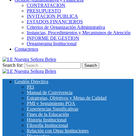
CONTRATACION
PRESUPUESTO
INVITACION PUBLICA
ESTADOS FINANCIEROS
Criterios de Organización Administrativa
Instancias, Procedimientos y Mecanismos de Atención
INFORME DE GESTION
Organigrama Institucional
Contactenos
Search for:
I.E Nuestra Señora Belen
Institución Educativa Nuestra Señora de Belén
Gestión Directiva
PEI
Manual de Convivencia
Estrategias, Objetivos y Metas de Calidad
PMI y Seguimiento POA
Experiencias Significativas
Fines de la Educación
Historia Institucional
Filosofía Institucional
Relación con Otras Instituciones