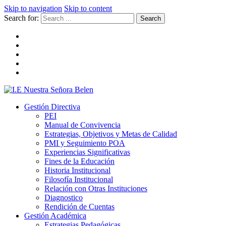
Skip to navigation
Skip to content
Search for:
I.E Nuestra Señora Belen
Institución Educativa Nuestra Señora de Belén
Gestión Directiva
PEI
Manual de Convivencia
Estrategias, Objetivos y Metas de Calidad
PMI y Seguimiento POA
Experiencias Significativas
Fines de la Educación
Historia Institucional
Filosofía Institucional
Relación con Otras Instituciones
Diagnostico
Rendición de Cuentas
Gestión Académica
Estrategias Pedagógicas