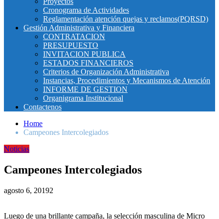
Proyectos
Cronograma de Actividades
Reglamentación atención quejas y reclamos(PQRSD)
Gestión Administrativa y Financiera
CONTRATACION
PRESUPUESTO
INVITACION PUBLICA
ESTADOS FINANCIEROS
Criterios de Organización Administrativa
Instancias, Procedimientos y Mecanismos de Atención
INFORME DE GESTION
Organigrama Institucional
Contactenos
Home
Campeones Intercolegiados
Noticias
Campeones Intercolegiados
agosto 6, 2019
2
Luego de una brillante campaña, la selección masculina de Micro