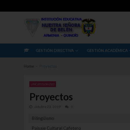
Skip to navigation
Skip to content
I.E Nuestra Señora Belen
Institución Educativa Nuestra Señora de Belén
GESTIÓN DIRECTIVA
GESTIÓN ACADÉMICA
Home
Proyectos
UNCATEGORIZED
Proyectos
octubre 23, 2019
0
Bilingüismo
Paisaje Cultural Cafetero