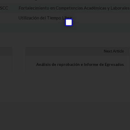
ESCC
Fortalecimiento en Competencias Académicas y Laborales
Utilización del Tiempo Libre
Next Article
s
Análisis de reprobación e Informe de Egresados