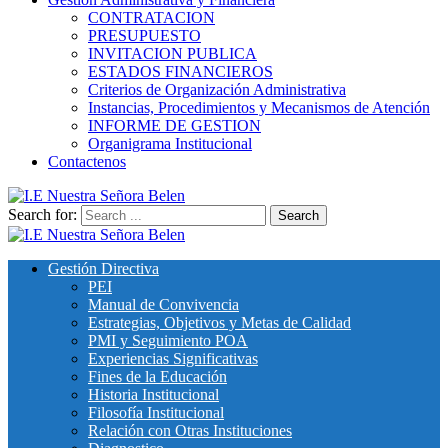
CONTRATACION
PRESUPUESTO
INVITACION PUBLICA
ESTADOS FINANCIEROS
Criterios de Organización Administrativa
Instancias, Procedimientos y Mecanismos de Atención
INFORME DE GESTION
Organigrama Institucional
Contactenos
Search for:
I.E Nuestra Señora Belen
Institución Educativa Nuestra Señora de Belén
Gestión Directiva
PEI
Manual de Convivencia
Estrategias, Objetivos y Metas de Calidad
PMI y Seguimiento POA
Experiencias Significativas
Fines de la Educación
Historia Institucional
Filosofía Institucional
Relación con Otras Instituciones