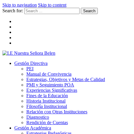
Skip to navigation
Skip to content
Search for:
I.E Nuestra Señora Belen
Institución Educativa Nuestra Señora de Belén
Gestión Directiva
PEI
Manual de Convivencia
Estrategias, Objetivos y Metas de Calidad
PMI y Seguimiento POA
Experiencias Significativas
Fines de la Educación
Historia Institucional
Filosofía Institucional
Relación con Otras Instituciones
Diagnostico
Rendición de Cuentas
Gestión Académica
Estrategias Pedagógicas