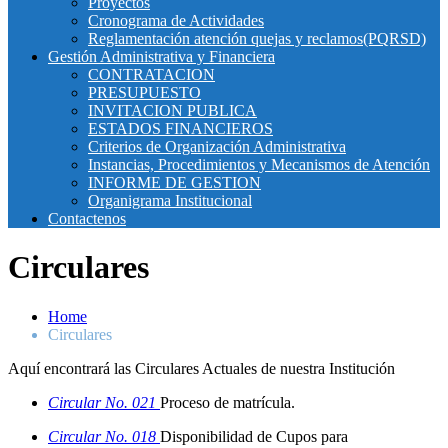
Proyectos
Cronograma de Actividades
Reglamentación atención quejas y reclamos(PQRSD)
Gestión Administrativa y Financiera
CONTRATACION
PRESUPUESTO
INVITACION PUBLICA
ESTADOS FINANCIEROS
Criterios de Organización Administrativa
Instancias, Procedimientos y Mecanismos de Atención
INFORME DE GESTION
Organigrama Institucional
Contactenos
Circulares
Home
Circulares
Aquí encontrará las Circulares Actuales de nuestra Institución
Circular No. 021
Proceso de matrícula.
Circular No. 018
Disponibilidad de Cupos para