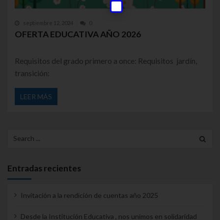
septiembre 12, 2024
0
OFERTA EDUCATIVA AÑO 2026
Requisitos del grado primero a once: Requisitos jardín,
transición:
LEER MÁS
Search for:
Entradas recientes
Invitación a la rendición de cuentas año 2025
Desde la Institución Educativa , nos unimos en solidaridad