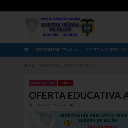
Skip to navigation
Skip to content
I.E Nuestra Señora Belen
Institución Educativa Nuestra Señora de Belén
GESTIÓN DIRECTIVA
GESTIÓN ACADÉMICA
Home
OFERTA EDUCATIVA AÑO 2026
MATRÍCULAS 2026
NOTICIAS
OFERTA EDUCATIVA 
septiembre 12, 2024
0