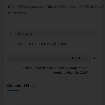
https://drive.google.com/file/d/1KvKdtOxvsyVZy0zImMv
usp=sharing
Previous Article
Navegación de entradas
OFERTA EDUCATIVA AÑO 2026
Next Article
Invitación audiencia pública y rendición de
cuentas, vigencia 2024
Comment Here