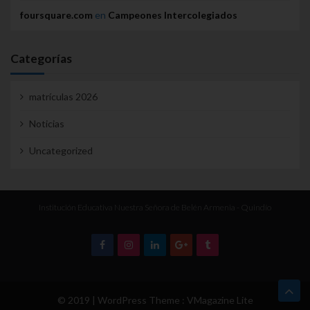
foursquare.com
en
Campeones Intercolegiados
Categorías
matrículas 2026
Noticias
Uncategorized
Institución Educativa Nuestra Señora de Belén Armenia - Quindío
© 2019 | WordPress Theme :
VMagazine Lite