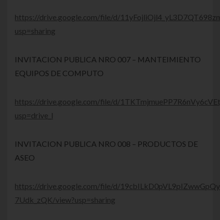
https://drive.google.com/file/d/11yFojliOjl4_yL3D7QT69
usp=sharing
INVITACION PUBLICA NRO 007 – MANTEIMIENTO
EQUIPOS DE COMPUTO
https://drive.google.com/file/d/1TKTmjmuePP7R6nVy6cV
usp=drive_l
INVITACION PUBLICA NRO 008 – PRODUCTOS DE
ASEO
https://drive.google.com/file/d/19cbILkD0pVL9pIZwwGpQ
7Udk_zQK/view?usp=sharing