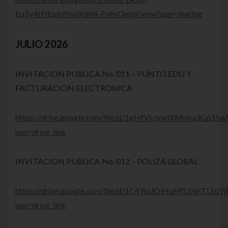
Eq1y4tFdponP6oiXd84-FvevOmqi/view?usp=sharing
JULIO 2026
INVITACION PUBLICA No. 011 – PUNTO EDU Y
FACTURACION ELECTRONICA
https://drive.google.com/file/d/1gHfVLcylxIXMnlnx3Gp1S
usp=drive_link
INVITACION PUBLICA No. 012 – POLIZA GLOBAL
https://drive.google.com/file/d/1C4YnslOiHuMfLS4FTLSu
usp=drive_link