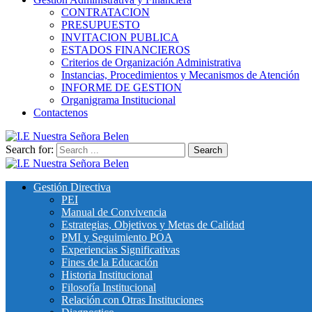
CONTRATACION
PRESUPUESTO
INVITACION PUBLICA
ESTADOS FINANCIEROS
Criterios de Organización Administrativa
Instancias, Procedimientos y Mecanismos de Atención
INFORME DE GESTION
Organigrama Institucional
Contactenos
Search for:
I.E Nuestra Señora Belen
Institución Educativa Nuestra Señora de Belén
Gestión Directiva
PEI
Manual de Convivencia
Estrategias, Objetivos y Metas de Calidad
PMI y Seguimiento POA
Experiencias Significativas
Fines de la Educación
Historia Institucional
Filosofía Institucional
Relación con Otras Instituciones