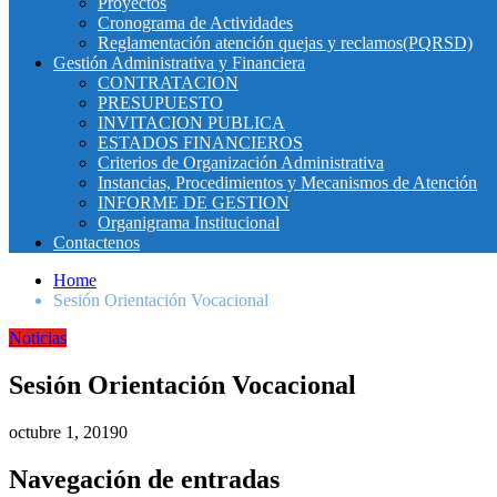
Proyectos
Cronograma de Actividades
Reglamentación atención quejas y reclamos(PQRSD)
Gestión Administrativa y Financiera
CONTRATACION
PRESUPUESTO
INVITACION PUBLICA
ESTADOS FINANCIEROS
Criterios de Organización Administrativa
Instancias, Procedimientos y Mecanismos de Atención
INFORME DE GESTION
Organigrama Institucional
Contactenos
Home
Sesión Orientación Vocacional
Noticias
Sesión Orientación Vocacional
octubre 1, 2019
0
Navegación de entradas