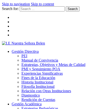
Skip to navigation
Skip to content
Search for:
I.E Nuestra Señora Belen
Institución Educativa Nuestra Señora de Belén
Gestión Directiva
PEI
Manual de Convivencia
Estrategias, Objetivos y Metas de Calidad
PMI y Seguimiento POA
Experiencias Significativas
Fines de la Educación
Historia Institucional
Filosofía Institucional
Relación con Otras Instituciones
Diagnostico
Rendición de Cuentas
Gestión Académica
Estrategias Pedagógicas