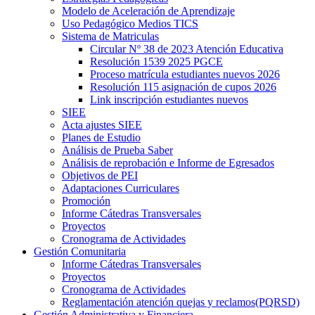
Modelo de Aceleración de Aprendizaje
Uso Pedagógico Medios TICS
Sistema de Matriculas
Circular Nº 38 de 2023 Atención Educativa
Resolución 1539 2025 PGCE
Proceso matrícula estudiantes nuevos 2026
Resolución 115 asignación de cupos 2026
Link inscripción estudiantes nuevos
SIEE
Acta ajustes SIEE
Planes de Estudio
Análisis de Prueba Saber
Análisis de reprobación e Informe de Egresados
Objetivos de PEI
Adaptaciones Curriculares
Promoción
Informe Cátedras Transversales
Proyectos
Cronograma de Actividades
Gestión Comunitaria
Informe Cátedras Transversales
Proyectos
Cronograma de Actividades
Reglamentación atención quejas y reclamos(PQRSD)
Gestión Administrativa y Financiera