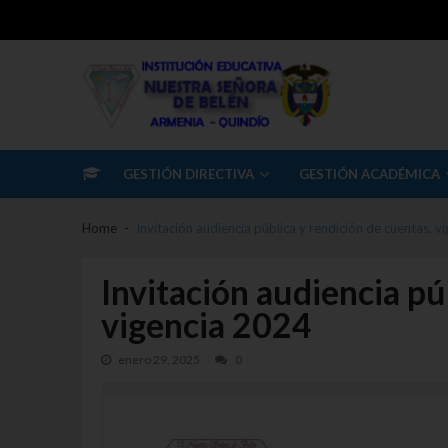
Skip to navigation
Skip to content
I.E Nuestra Señora Belen
Institución Educativa Nuestra Señora de Belén
GESTIÓN DIRECTIVA
GESTIÓN ACADÉMICA
Home
Invitación audiencia pública y rendición de cuentas, v
Invitación audiencia pú
vigencia 2024
enero 29, 2025
0