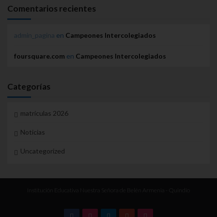
Comentarios recientes
admin_pagina
en
Campeones Intercolegiados
foursquare.com
en
Campeones Intercolegiados
Categorías
matrículas 2026
Noticias
Uncategorized
Institución Educativa Nuestra Señora de Belén Armenia - Quindío